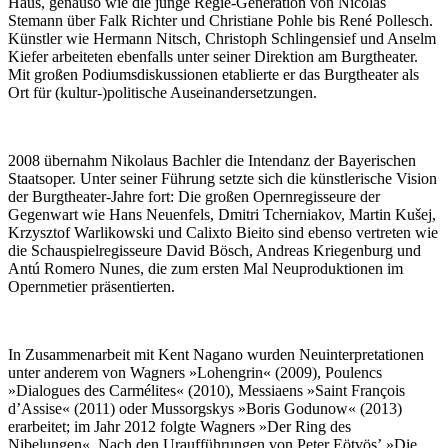
Haus, genauso wie die junge Regie-Generation von Nicolas
Stemann über Falk Richter und Christiane Pohle bis René Pollesch.
Künstler wie Hermann Nitsch, Christoph Schlingensief und Anselm
Kiefer arbeiteten ebenfalls unter seiner Direktion am Burgtheater.
Mit großen Podiumsdiskussionen etablierte er das Burgtheater als
Ort für (kultur-)politische Auseinandersetzungen.
2008 übernahm Nikolaus Bachler die Intendanz der Bayerischen
Staatsoper. Unter seiner Führung setzte sich die künstlerische Vision
der Burgtheater-Jahre fort: Die großen Opernregisseure der
Gegenwart wie Hans Neuenfels, Dmitri Tcherniakov, Martin Kušej,
Krzysztof Warlikowski und Calixto Bieito sind ebenso vertreten wie
die Schauspielregisseure David Bösch, Andreas Kriegenburg und
Antú Romero Nunes, die zum ersten Mal Neuproduktionen im
Opernmetier präsentierten.
In Zusammenarbeit mit Kent Nagano wurden Neuinterpretationen
unter anderem von Wagners »Lohengrin« (2009), Poulencs
»Dialogues des Carmélites« (2010), Messiaens »Saint François
dʼAssise« (2011) oder Mussorgskys »Boris Godunow« (2013)
erarbeitet; im Jahr 2012 folgte Wagners »Der Ring des
Nibelungen«
.
Nach den Uraufführungen von Peter Eötvösʼ »Die