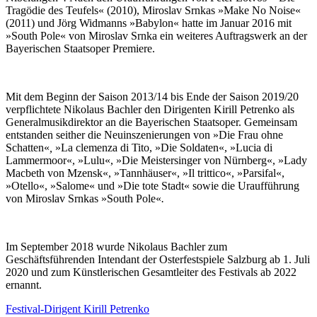
Tragödie des Teufels« (2010), Miroslav Srnkas »Make No Noise«
(2011) und Jörg Widmanns »Babylon« hatte im Januar 2016 mit
»South Pole« von Miroslav Srnka ein weiteres Auftragswerk an der
Bayerischen Staatsoper Premiere.
Mit dem Beginn der Saison 2013/14 bis Ende der Saison 2019/20
verpflichtete Nikolaus Bachler den Dirigenten Kirill Petrenko als
Generalmusikdirektor an die Bayerischen Staatsoper. Gemeinsam
entstanden seither die Neuinszenierungen von »Die Frau ohne
Schatten«
,
»La clemenza di Tito, »Die Soldaten«, »Lucia di
Lammermoor«, »Lulu«, »Die Meistersinger von Nürnberg«, »Lady
Macbeth von Mzensk«, »Tannhäuser«, »Il trittico«, »Parsifal«,
»Otello«, »Salome« und »Die tote Stadt« sowie die Uraufführung
von Miroslav Srnkas »South Pole«
.
Im September 2018 wurde Nikolaus Bachler zum
Geschäftsführenden Intendant der Osterfestspiele Salzburg ab 1. Juli
2020 und zum Künstlerischen Gesamtleiter des Festivals ab 2022
ernannt.
Festival-Dirigent Kirill Petrenko