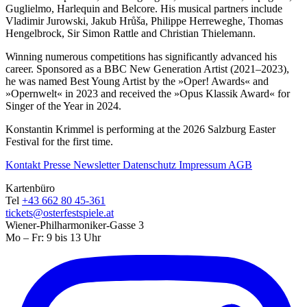
Guglielmo, Harlequin and Belcore. His musical partners include
Vladimir Jurowski, Jakub Hrůša, Philippe Herreweghe, Thomas
Hengelbrock, Sir Simon Rattle and Christian Thielemann.
Winning numerous competitions has significantly advanced his
career. Sponsored as a BBC New Generation Artist (2021–2023),
he was named Best Young Artist by the »Oper! Awards« and
»Opernwelt« in 2023 and received the »Opus Klassik Award« for
Singer of the Year in 2024.
Konstantin Krimmel is performing at the 2026 Salzburg Easter
Festival for the first time.
Kontakt
Presse
Newsletter
Datenschutz
Impressum
AGB
Kartenbüro
Tel
+43 662 80 45-361
tickets@osterfestspiele.at
Wiener-Philharmoniker-Gasse 3
Mo – Fr: 9 bis 13 Uhr