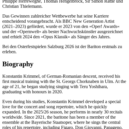
Philippe Herreweghe, Thomas Hengelbrock, Sir Simon Rattle und
Christian Thielemann.
Das Gewinnen zahlreicher Wettbewerbe hat seine Karriere
entscheidend vorangebracht. Als BBC New Generation Artist
(2021–2023) gefördert, wurde er 2023 von den »Oper! Awards«
und der »Opernwelt« als bester Nachwuchskünstler ausgezeichnet
und erhielt 2024 den »Opus Klassik« als Sänger des Jahres.
Bei den Osterfestspielen Salzburg 2026 ist der Bariton erstmals zu
erleben.
Biography
Konstantin Krimmel, of German-Romanian descent, received his
first musical training with the St. Georgs Chorknaben in Ulm. At the
age of 21, he began studying singing with Teru Yoshihara,
graduating with honours in 2020.
Even during his studies, Konstantin Krimmel developed a special
love for the concert and song repertoire, which he quickly
expanded. In the 2025/26 season, he performs in nearly 30 recitals
worldwide. Since 2021, the baritone has been a member of the
ensemble at the Bayerische Staatsoper, where he sings the central
roles of his repertoire, including Figaro, Don Giovanni, Papageno,