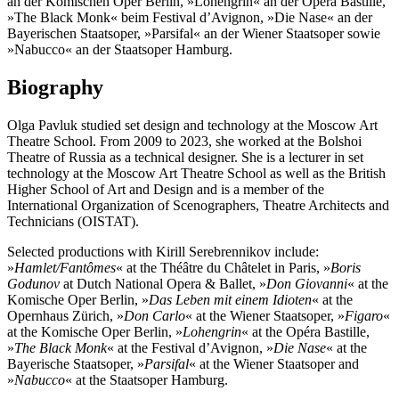
an der Komischen Oper Berlin, »Lohengrin« an der Opéra Bastille,
»The Black Monk« beim Festival d’Avignon, »Die Nase« an der
Bayerischen Staatsoper, »Parsifal« an der Wiener Staatsoper sowie
»Nabucco« an der Staatsoper Hamburg.
Biography
Olga Pavluk studied set design and technology at the Moscow Art
Theatre School. From 2009 to 2023, she worked at the Bolshoi
Theatre of Russia as a technical designer. She is a lecturer in set
technology at the Moscow Art Theatre School as well as the British
Higher School of Art and Design and is a member of the
International Organization of Scenographers, Theatre Architects and
Technicians (OISTAT).
Selected productions with Kirill Serebrennikov include:
»
Hamlet/Fantômes
« at the Théâtre du Châtelet in Paris, »
Boris
Godunov
at Dutch National Opera & Ballet, »
Don Giovanni
« at the
Komische Oper Berlin, »
Das Leben mit einem Idioten
« at the
Opernhaus Zürich, »
Don Carlo
« at the Wiener Staatsoper, »
Figaro
«
at the Komische Oper Berlin, »
Lohengrin
« at the Opéra Bastille,
»
The Black Monk
« at the Festival d’Avignon, »
Die Nase
« at the
Bayerische Staatsoper, »
Parsifal
« at the Wiener Staatsoper and
»
Nabucco
« at the Staatsoper Hamburg.