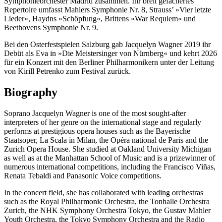
Symphonieorchester Madrid zusammen. Ihr breit gefächertes
Repertoire umfasst Mahlers Symphonie Nr. 8, Strauss’ »Vier letzte
Lieder«, Haydns »Schöpfung«, Brittens »War Requiem« und
Beethovens Symphonie Nr. 9.
Bei den Osterfestspielen Salzburg gab Jacquelyn Wagner 2019 ihr
Debüt als Eva in »Die Meistersinger von Nürnberg« und kehrt 2026
für ein Konzert mit den Berliner Philharmonikern unter der Leitung
von Kirill Petrenko zum Festival zurück.
Biography
Soprano Jacquelyn Wagner is one of the most sought-after
interpreters of her genre on the international stage and regularly
performs at prestigious opera houses such as the Bayerische
Staatsoper, La Scala in Milan, the Opéra national de Paris and the
Zurich Opera House. She studied at Oakland University Michigan
as well as at the Manhattan School of Music and is a prizewinner of
numerous international competitions, including the Francisco Viñas,
Renata Tebaldi and Panasonic Voice competitions.
In the concert field, she has collaborated with leading orchestras
such as the Royal Philharmonic Orchestra, the Tonhalle Orchestra
Zurich, the NHK Symphony Orchestra Tokyo, the Gustav Mahler
Youth Orchestra, the Tokyo Symphony Orchestra and the Radio