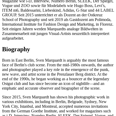
Magazine wie i-D, Interview, Numéro Berlin, SLEEK, Der Spiegel,
Vogue und ZOO sowie für Modelabels wie Hugo Boss, Levi’s,
ITEM m6, Baldessarini, Liebeskind, Adidas, G-Star und 44 LABEL
GROUP. Seit 2015 unterrichtet er als Dozent an der Ostkreuz
School of Photography und seit 2019 als Gastdozent am Polimoda,
International Institute for Fashion Design and Marketing, in Florenz.
Seit einigen Jahren werden Marquardts analoge Bildwelten in
Zusammenarbeit mit jungen Visual-Artists neuzeitlich interpretiert
aufgearbeitet.
Biography
Born in East Berlin, Sven Marquardt is arguably the most famous
face of Berlin's club scene. From the mid-1980s onwards, the author
and photographer played a key role in the emergence of the punk,
new wave, and artist scene in the Prenzlauer Berg district. At the
end of the 1990s, he began working as a bouncer at the legendary
Ostgut club and has since become an icon of nightlife—and an
emphatic and accurate observer and biographer of the scene.
Since 2015, Sven Marquardt has shown his photographic work in
various exhibitions, including in Berlin, Belgrade, Sydney, New
York City, Istanbul, and Montreal, accepted numerous invitations
from the German Goethe Institute, and worked for magazines such
as i-D, Interview, Numéro Berlin, SLEEK, Der Spiegel, Vogue, and